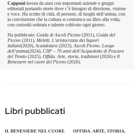
Capponi
lavora da anni con importanti aziende e gruppi
editoriali portando storie dove c’è bisogno di direzione, visione
e voce. Ha scritto di città, di persone, di luoghi dell’anima, con
la convinzione che la cultura si costruisca un libro alla volta,
con curiosità ostinata e talento coltivato ogni giorno.
Ha pubblicato:
Guida di Ascoli Piceno
(2011),
Guida del
Piceno
(2011),
Meletti. L’aristocrazia dei liquori
italiani
(2020),
Scandolara
(2023),
Ascoli Piceno. Luogo
dell’anima
(2024),
CIIP – 70 anni dell’Acquedotto di Pescara
del Tronto
(2025),
Offida. Arte, storia, tradizioni
(2026) e
Il
Benessere nel cuore del Piceno
(2026).
Libri pubblicati
IL BENESSERE NEL CUORE
OFFIDA. ARTE, STORIA,