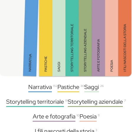
Narrativa
Pastiche
Saggi
152
30
26
Storytelling territoriale
Storytelling aziendale
19
7
Arte e fotografia
Poesia
10
11
I fili nascosti della storia
3