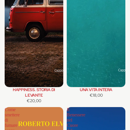
HAPPINESS. STORIA DI
UNA VITA INTERA
LEVANTE
€18,00
€20,00
Come
Il
smettere
Benessere
di
nel
fumare
Cuore