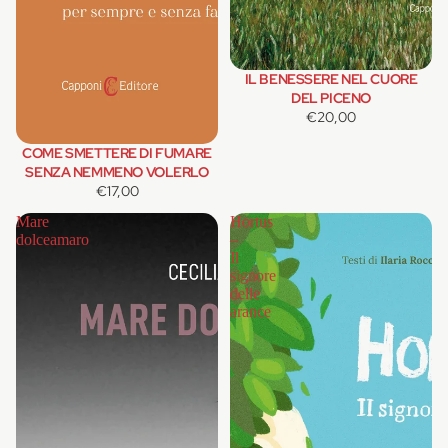
IL BENESSERE NEL CUORE
DEL PICENO
€20,00
COME SMETTERE DI FUMARE
SENZA NEMMENO VOLERLO
€17,00
Mare
Hortus
dolceamaro
–
Il
signore
delle
arance