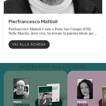
Pierfrancesco Mattioli
Pierfrancesco Mattioli è nato a Porto San Giorgio (FM).
Nelle Marche, dove vive, ha trovato la palestra ideale per
spaziare dalle vette dell’Appenn...
VAI ALLA SCHEDA
INTERVISTE AGLI AUTORI
Paolo Capacchi racconta "La mia vita
Valeria Gallo racconta "
all'ombra di un microfono"
caleidoscopio"