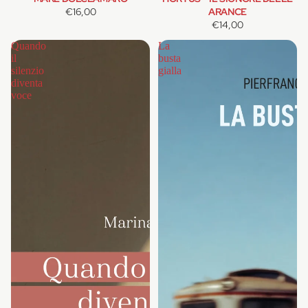
€16,00
ARANCE
€14,00
Quando
La
il
busta
silenzio
gialla
diventa
voce