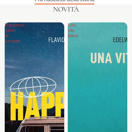
NOVITÀ
Happiness.
Una
Storia
vita
di
intera
Levante