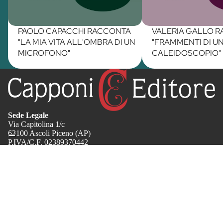
PAOLO CAPACCHI RACCONTA
VALERIA GALLO 
"LA MIA VITA ALL'OMBRA DI UN
"FRAMMENTI DI U
MICROFONO"
CALEIDOSCOPIO"
Sede Legale
Via Capitolina 1/c
63100 Ascoli Piceno (AP)
P.IVA/C.F. 02389370442
Codice SDI M5UXCR1
Contatti
T. 0736 654805
info@capponieditore.it
redazione@capponieditore.it
Info