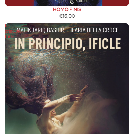
HOMO FINIS
€16,00
In
principio,
Ificle