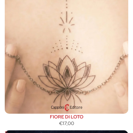
FIORE DI LOTO
€17,00
Il