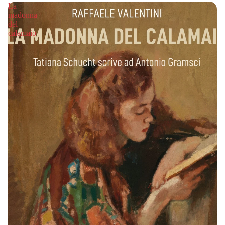
La
madonna
del
calamaio