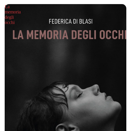
La
memoria
degli
occhi