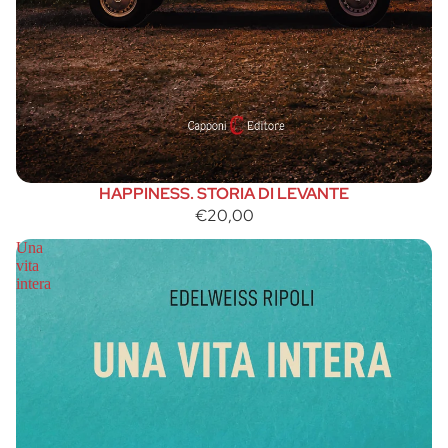
HAPPINESS. STORIA DI LEVANTE
€20,00
Una
vita
intera