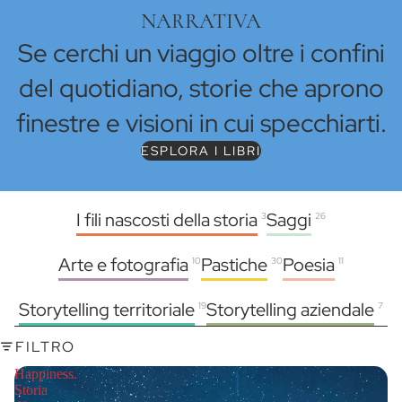
NARRATIVA
Se cerchi un viaggio oltre i confini
del quotidiano, storie che aprono
finestre e visioni in cui specchiarti.
ESPLORA I LIBRI
I fili nascosti della storia
Saggi
3
26
Arte e fotografia
Pastiche
Poesia
10
30
11
Storytelling territoriale
Storytelling aziendale
19
7
FILTRO
Happiness.
Storia