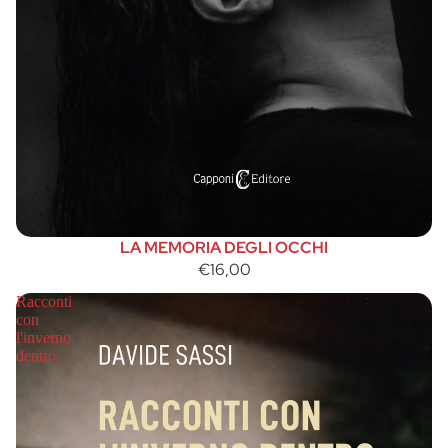
LA MEMORIA DEGLI OCCHI
€16,00
Racconti
con
l'inverno
dentro