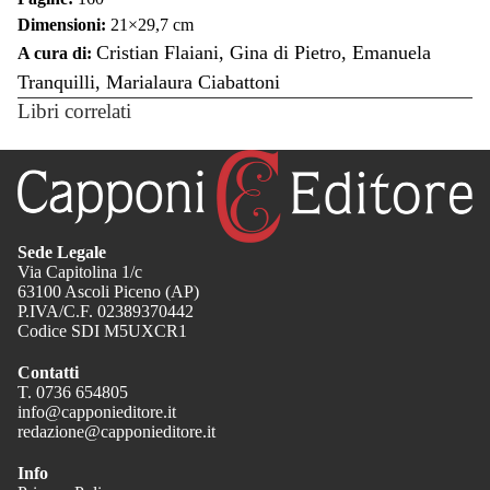
Dimensioni:
21×29,7 cm
Cristian Flaiani, Gina di Pietro, Emanuela
A cura di:
Tranquilli, Marialaura Ciabattoni
Libri correlati
Sede Legale
Via Capitolina 1/c
63100 Ascoli Piceno (AP)
P.IVA/C.F. 02389370442
Codice SDI M5UXCR1
Contatti
T. 0736 654805
info@capponieditore.it
redazione@capponieditore.it
Info