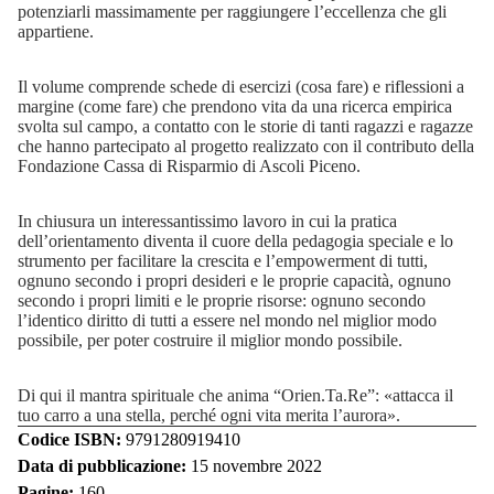
potenziarli massimamente per raggiungere l’eccellenza che gli
appartiene.
Il volume comprende schede di esercizi (cosa fare) e riflessioni a
margine (come fare) che prendono vita da una ricerca empirica
svolta sul campo, a contatto con le storie di tanti ragazzi e ragazze
che hanno partecipato al progetto realizzato con il contributo della
Fondazione Cassa di Risparmio di Ascoli Piceno.
In chiusura un interessantissimo lavoro in cui la pratica
dell’orientamento diventa il cuore della pedagogia speciale e lo
strumento per facilitare la crescita e l’empowerment di tutti,
ognuno secondo i propri desideri e le proprie capacità, ognuno
secondo i propri limiti e le proprie risorse: ognuno secondo
l’identico diritto di tutti a essere nel mondo nel miglior modo
possibile, per poter costruire il miglior mondo possibile.
Di qui il mantra spirituale che anima “Orien.Ta.Re”: «attacca il
tuo carro a una stella, perché ogni vita merita l’aurora».
Codice ISBN:
9791280919410
Data di pubblicazione:
15 novembre 2022
Pagine:
160