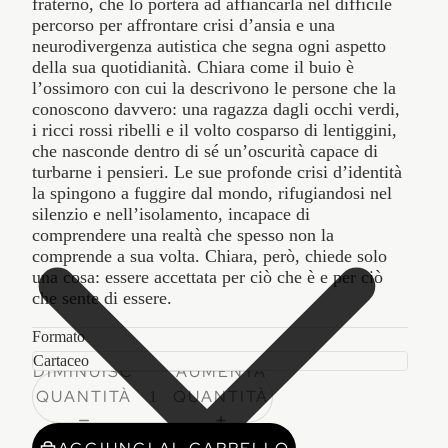
fraterno, che lo porterà ad affiancarla nel difficile
percorso per affrontare crisi d’ansia e una
neurodivergenza autistica che segna ogni aspetto
della sua quotidianità. Chiara come il buio è
l’ossimoro con cui la descrivono le persone che la
conoscono davvero: una ragazza dagli occhi verdi,
i ricci rossi ribelli e il volto cosparso di lentiggini,
che nasconde dentro di sé un’oscurità capace di
turbarne i pensieri. Le sue profonde crisi d’identità
la spingono a fuggire dal mondo, rifugiandosi nel
silenzio e nell’isolamento, incapace di
comprendere una realtà che spesso non la
comprende a sua volta. Chiara, però, chiede solo
una cosa: essere accettata per ciò che è e per ciò
che sente di essere.
Formato
DIMINUISCI
AUMENTA
QUANTITÀ
QUANTITÀ