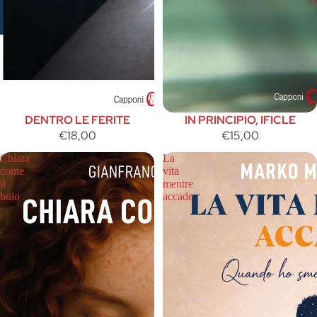
DENTRO LE FERITE
IN PRINCIPIO, IFICLE
€18,00
€15,00
Chiara
La
come
vita
il
mentre
buio
accade