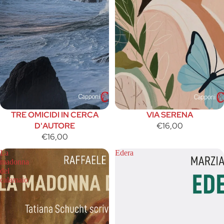
TRE OMICIDI IN CERCA
VIA SERENA
D'AUTORE
€16,00
€16,00
La
Edera
madonna
del
calamaio