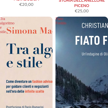
STORIA DELL’ANELLONE
€20,00
PICENO
€25,00
Tra
Fiato
algoritmo
Freddo
e
stile