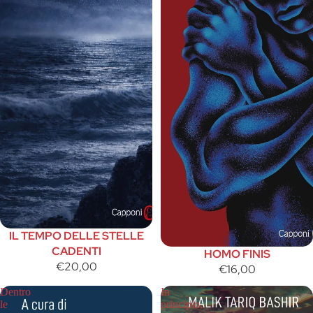
IL TEMPO DELLE STELLE
CADENTI
HOMO FINIS
€20,00
€16,00
Dentro
In
le
principio,