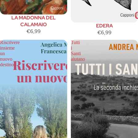
LA MADONNA DEL
CALAMAIO
EDERA
€6,99
€6,99
Riscrivere
Tutti
insieme
i
un
Santi
nuovo
aiutano
destino