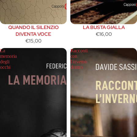
QUANDO IL SILENZIO
LA BUSTA GIALLA
DIVENTA VOCE
€16,00
€15,00
La
Racconti
memoria
con
degli
l'inverno
occhi
dentro