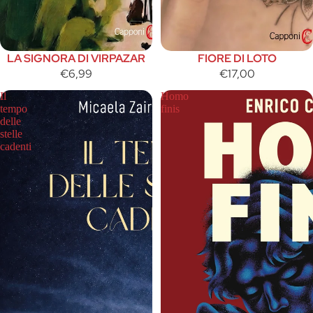
LA SIGNORA DI VIRPAZAR
FIORE DI LOTO
€6,99
€17,00
Il
Homo
tempo
finis
delle
stelle
cadenti