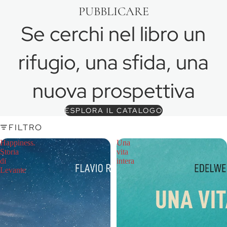
PUBBLICARE
Se cerchi nel libro un
rifugio, una sfida, una
nuova prospettiva
ESPLORA IL CATALOGO
FILTRO
Happiness.
Una
Storia
vita
di
intera
Levante