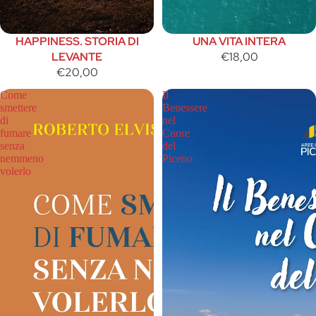
HAPPINESS. STORIA DI
UNA VITA INTERA
LEVANTE
€18,00
€20,00
Come
Il
smettere
Benessere
di
nel
fumare
Cuore
senza
del
nemmeno
Piceno
volerlo