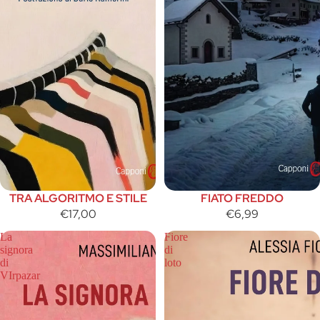
TRA ALGORITMO E STILE
FIATO FREDDO
€17,00
€6,99
La
Fiore
signora
di
di
loto
VIrpazar