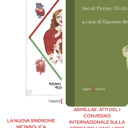
ARMĬLLAE. ATTI DEL I
CONVEGNO
LA NUOVA SINDROME
INTERNAZIONALE SULLA
METABOLICA